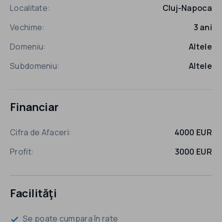
Localitate:
Cluj-Napoca
Vechime:
3 ani
Domeniu:
Altele
Subdomeniu:
Altele
Financiar
Cifra de Afaceri:
4000 EUR
Profit:
3000 EUR
Facilităţi
Se poate cumpara în rate
check