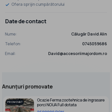
Ofera sprijin cumpărătorului
check
Date de contact
Nume:
Călugăr David Alin
Telefon:
0745059686
Email:
David@accesoriimajordom.ro
Anunțuri promovate
Ocazie Ferma zootehnica de ingrasare
PROMOVAT
porci NOUA Full dotata