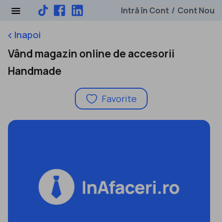
Intră în Cont
Cont Nou
/
Inapoi
keyboard_arrow_left
Vând magazin online de accesorii
Handmade
Favorite