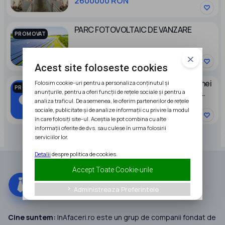
2600000 RON
PARC FOTOVOLTAIC DE VANZARE
PROMOVAT
95000 EUR
Acest site foloseste cookies
Caut partener pentru dezvoltarea unei
Folosim cookie-uri pentru a personaliza conținutul și
PROMOVAT
afaceri in domeniul stocarii energiei
anunțurile, pentru a oferi funcții de rețele sociale și pentru a
electrice
analiza traficul. De asemenea, le oferim partenerilor de rețele
sociale, publicitate și de analize informații cu privire la modul
în care folosiți site-ul. Aceștia le pot combina cu alte
informații oferite de dvs. sau culese în urma folosirii
serviciilor lor.
Detalii
despre politica de cookies.
Accept Toate Cookie-urile
Administreaza Preferintele
keyboard_arrow_right
Cine suntem:
InAfaceri.ro este un grup de companii fondat de