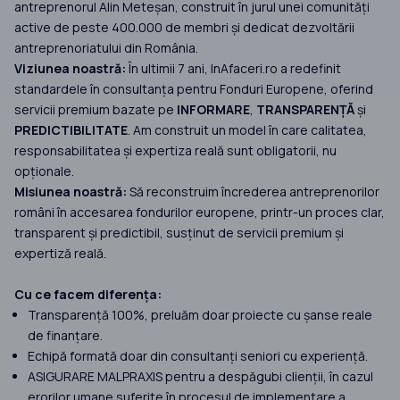
antreprenorul Alin Meteșan, construit în jurul unei comunități
active de peste 400.000 de membri și dedicat dezvoltării
antreprenoriatului din România.
Viziunea noastră:
În ultimii 7 ani, InAfaceri.ro a redefinit
standardele în consultanța pentru Fonduri Europene, oferind
servicii premium bazate pe
INFORMARE
,
TRANSPARENȚĂ
și
PREDICTIBILITATE
. Am construit un model în care calitatea,
responsabilitatea și expertiza reală sunt obligatorii, nu
opționale.
Misiunea noastră:
Să reconstruim încrederea antreprenorilor
români în accesarea fondurilor europene, printr-un proces clar,
transparent și predictibil, susținut de servicii premium și
expertiză reală.
Cu ce facem diferența:
Transparență 100%, preluăm doar proiecte cu șanse reale
de finanțare.
Echipă formată doar din consultanți seniori cu experiență.
ASIGURARE MALPRAXIS pentru a despăgubi clienții, în cazul
erorilor umane suferite în procesul de implementare a