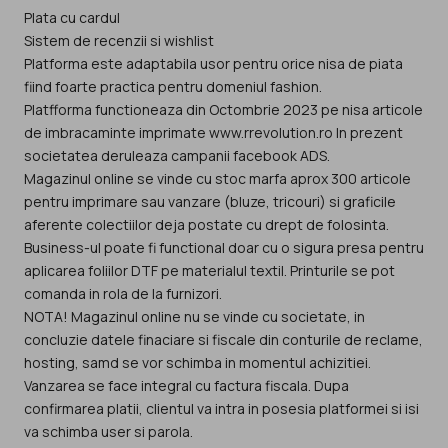
Plata cu cardul
Sistem de recenzii si wishlist
Platforma este adaptabila usor pentru orice nisa de piata
fiind foarte practica pentru domeniul fashion.
Platfforma functioneaza din Octombrie 2023 pe nisa articole
de imbracaminte imprimate www.rrevolution.ro In prezent
societatea deruleaza campanii facebook ADS.
Magazinul online se vinde cu stoc marfa aprox 300 articole
pentru imprimare sau vanzare (bluze, tricouri) si graficile
aferente colectiilor deja postate cu drept de folosinta.
Business-ul poate fi functional doar cu o sigura presa pentru
aplicarea foliilor DTF pe materialul textil. Printurile se pot
comanda in rola de la furnizori.
NOTA! Magazinul online nu se vinde cu societate, in
concluzie datele finaciare si fiscale din conturile de reclame,
hosting, samd se vor schimba in momentul achizitiei.
Vanzarea se face integral cu factura fiscala. Dupa
confirmarea platii, clientul va intra in posesia platformei si isi