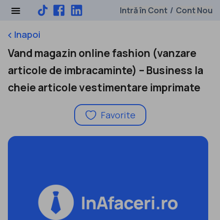
Intră în Cont
Cont Nou
/
Inapoi
keyboard_arrow_left
Vand magazin online fashion (vanzare
articole de imbracaminte) – Business la
cheie articole vestimentare imprimate
Favorite