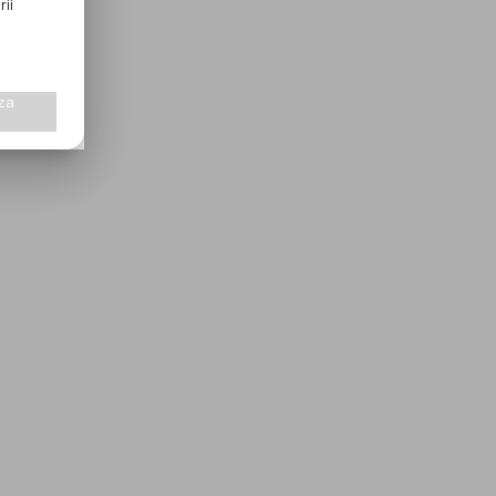
rii
za