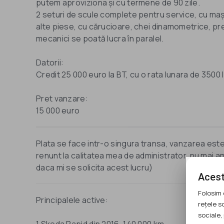
putem aproviziona și cu termene de 90 zile.
2 seturi de scule complete pentru service, cu maș
alte piese, cu cărucioare, chei dinamometrice, pr
mecanici se poată lucra în paralel.
Datorii:
Credit 25 000 euro la BT, cu o rata lunara de 3500 l
Pret vanzare:
15 000 euro
Plata se face intr-o singura transa, vanzarea este
renunt la calitatea mea de administrator, nu mai am
daca mi se solicita acest lucru)
Acest
Folosim 
Principalele active:
rețele s
sociale, 