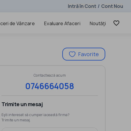
Intră în Cont
Cont Nou
/
favorite_border
ceri de Vânzare
Evaluare Afaceri
Noutăţi
Favorite
Contactează acum
0746664058
Trimite un mesaj
Eşti interesat să cumperi această firma?
Trimite un mesaj.