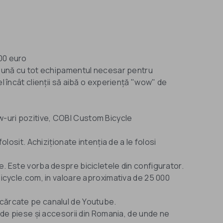
000 euro
preună cu tot echipamentul necesar pentru
el încât clienții să aibă o experiență "wow" de
-uri pozitive, COBI Custom Bicycle
folosit. Achiziționate intenția de a le folosi
e. Este vorba despre bicicletele din configurator.
ibicycle.com, in valoare aproximativa de 25 000
ncărcate pe canalul de Youtube.
i de piese și accesorii din Romania, de unde ne