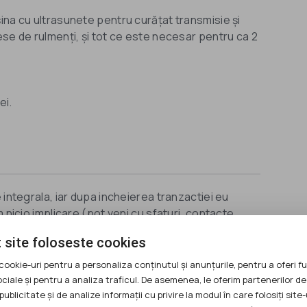
ina cu ultrasunete pentru curățat transmisie și
ese de rulmenți, și tot ce este necesar pentru ca 2
ei.
 integrala, iar dupa incheierea tranzactiei eu
 nicio implicare (pot veni cu sfaturi, contacte
 site foloseste cookies
cookie-uri pentru a personaliza conținutul și anunțurile, pentru a oferi fu
ociale și pentru a analiza traficul. De asemenea, le oferim partenerilor de
publicitate și de analize informații cu privire la modul în care folosiți site-