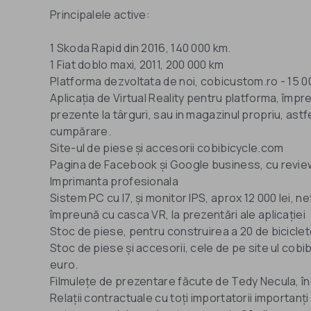
Principalele active:
1 Skoda Rapid din 2016, 140 000 km.
1 Fiat doblo maxi, 2011, 200 000 km
Platforma dezvoltata de noi, cobicustom.ro - 15 
Aplicația de Virtual Reality pentru platforma, îm
prezente la târguri, sau in magazinul propriu, astf
cumpărare.
Site-ul de piese și accesorii cobibicycle.com
Pagina de Facebook și Google business, cu review
Imprimanta profesionala
Sistem PC cu I7, și monitor IPS, aprox 12 000 lei, ne
împreună cu casca VR, la prezentări ale aplicației
Stoc de piese, pentru construirea a 20 de biciclet
Stoc de piese și accesorii, cele de pe site ul cob
euro.
Filmulețe de prezentare făcute de Tedy Necula, î
Relații contractuale cu toți importatorii importanț