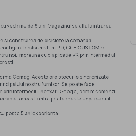
 cu vechime de 6 ani. Magazinul se afla la intrarea
ice si construirea de biciclete la comanda.
ul configuratorului custom, 3D, COBICUSTOM.ro.
tru noi, impreuna cu o aplicatie VR prin intermediul
oresti.
forma Gomag. Acesta are stocurile sincronizate
principalului nostru furnizor. Se poate face
ar prin intermediul indexarii Google, primim comenzi
 reclame, aceasta cifra poate creste exponential.
cu peste 5 ani experienta.