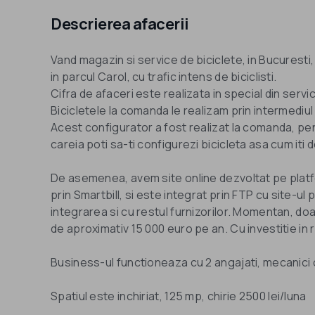
Descrierea afacerii
Vand magazin si service de biciclete, in Bucuresti,
in parcul Carol, cu trafic intens de biciclisti.
Cifra de afaceri este realizata in special din serv
Bicicletele la comanda le realizam prin intermedi
Acest configurator a fost realizat la comanda, pen
careia poti sa-ti configurezi bicicleta asa cum iti d
De asemenea, avem site online dezvoltat pe plat
prin Smartbill, si este integrat prin FTP cu site-ul 
integrarea si cu restul furnizorilor. Momentan, do
de aproximativ 15 000 euro pe an. Cu investitie in
Business-ul functioneaza cu 2 angajati, mecanici 
Spatiul este inchiriat, 125 mp, chirie 2500 lei/luna