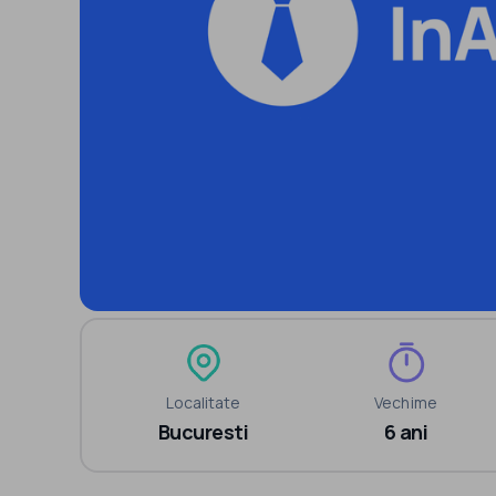
Localitate
Vechime
Bucuresti
6 ani