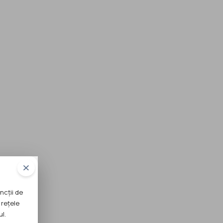
ncții de
 rețele
ul.