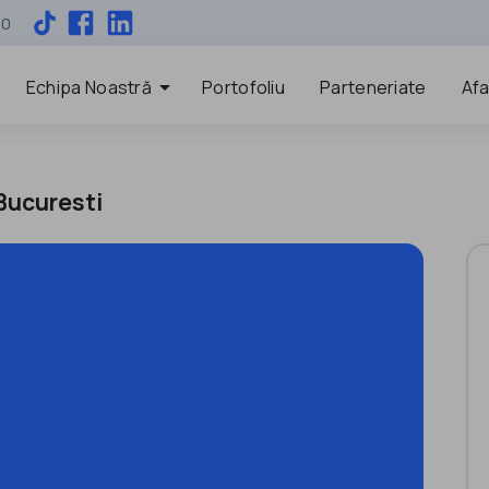
00
arrow_drop_down
Echipa Noastră
Portofoliu
Parteneriate
Afa
 Bucuresti