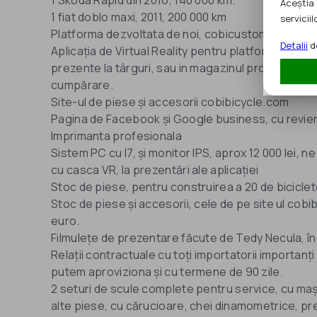
1 Skoda Rapid din 2016, 140 000 km.
Aceștia 
1 fiat doblo maxi, 2011, 200 000 km
serviciilo
Platforma dezvoltata de noi, cobicustom.ro - 15 
Detalii
de
Aplicația de Virtual Reality pentru platforma, îm
prezente la târguri, sau in magazinul propriu, astf
cumpărare.
Site-ul de piese și accesorii cobibicycle.com
Pagina de Facebook și Google business, cu revier
Imprimanta profesionala
Sistem PC cu I7, și monitor IPS, aprox 12 000 lei, ne
cu casca VR, la prezentări ale aplicației
Stoc de piese, pentru construirea a 20 de biciclet
Stoc de piese și accesorii, cele de pe site ul cob
euro.
Filmulețe de prezentare făcute de Tedy Necula, î
Relații contractuale cu toți importatorii importanț
putem aproviziona și cu termene de 90 zile.
2 seturi de scule complete pentru service, cu maș
alte piese, cu cărucioare, chei dinamometrice, pre