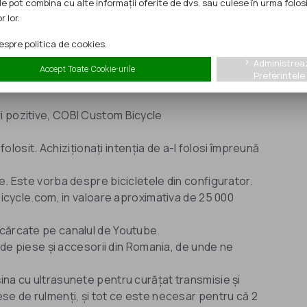
le pot combina cu alte informații oferite de dvs. sau culese în urma folosi
r lor.
000 euro
spre politica de cookies.
preună cu tot echipamentul necesar pentru
Administrea
keyboard_arrow_right
el încât clienții să aibă o experiență "wow" de
Accept Toate Cookie-urile
Preferintele
i pozitive, COBI Custom Bicycle
 folosit. Achiziționați intenția de a-l folosi împreună
e. Este vorba despre bicicletele din configurator.
ibicycle.com, in valoare aproximativa de 25 000
ncărcate pe canalul de Youtube.
i de piese și accesorii din Romania, de unde ne
ina cu ultrasunete pentru curățat transmisie și
se de rulmenți, și tot ce este necesar pentru că 2