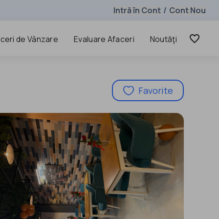
Intră în Cont
Cont Nou
/
favorite_border
ceri de Vânzare
Evaluare Afaceri
Noutăţi
Favorite