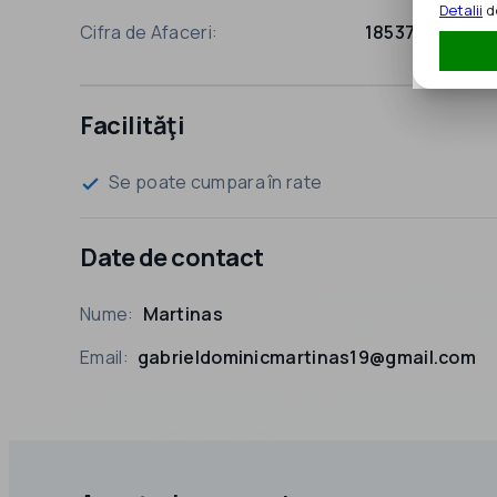
Detalii
de
Cifra de Afaceri:
185379 EUR
Facilităţi
Se poate cumpara în rate
check
Date de contact
Nume:
Martinas
Email:
gabrieldominicmartinas19@gmail.com