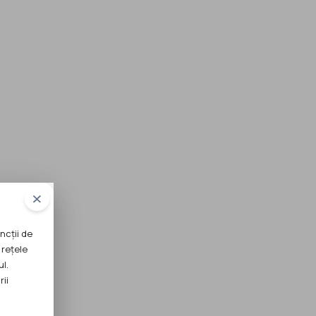
ncții de
 rețele
ul.
rii