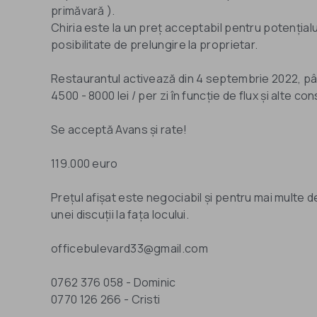
primăvară ).
Chiria este la un preț acceptabil pentru potențial
posibilitate de prelungire la proprietar.
Restaurantul activează din 4 septembrie 2022, pâ
4500 - 8000 lei / per zi în funcție de flux și alte co
Se acceptă Avans și rate!
119.000 euro
Prețul afișat este negociabil și pentru mai multe d
unei discuții la fața locului.
officebulevard33@gmail.com
0762 376 058 - Dominic
0770 126 266 - Cristi