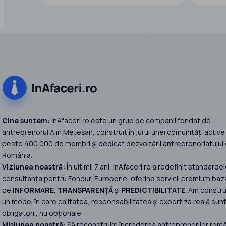
dumneavoastră firme disponibile pentru
vânzare, în funcție de criteriile și
Licență c
obiectivele pe care le aveți.
Istoric f
Conformit
Prin intermediul rețelei noastre de
parteneri și al
Cine suntem:
InAfaceri.ro este un grup de companii fondat de
antreprenorul Alin Meteșan, construit în jurul unei comunități active
peste 400.000 de membri și dedicat dezvoltării antreprenoriatului 
România.
Viziunea noastră:
În ultimii 7 ani, InAfaceri.ro a redefinit standardel
consultanța pentru Fonduri Europene, oferind servicii premium baz
pe
INFORMARE
,
TRANSPARENȚĂ
și
PREDICTIBILITATE
. Am constru
un model în care calitatea, responsabilitatea și expertiza reală sun
obligatorii, nu opționale.
Misiunea noastră:
Să reconstruim încrederea antreprenorilor româ