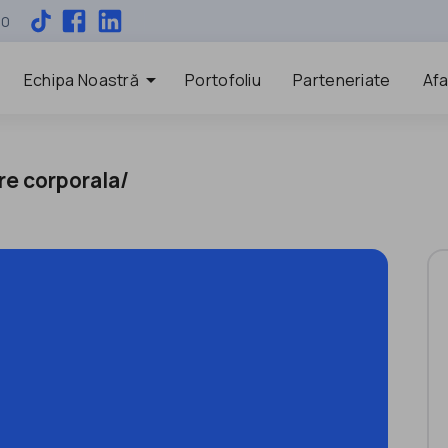
00
arrow_drop_down
Echipa Noastră
Portofoliu
Parteneriate
Afa
re corporala/