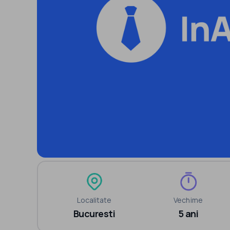
Localitate
Vechime
Bucuresti
5 ani