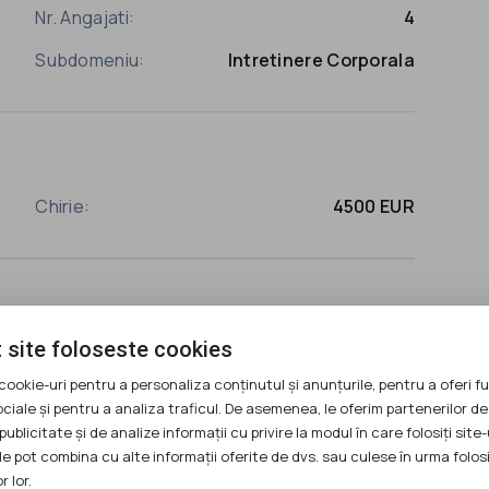
Nr. Angajati:
4
Subdomeniu:
Intretinere Corporala
Chirie:
4500 EUR
 site foloseste cookies
Telefon:
0751084137
cookie-uri pentru a personaliza conținutul și anunțurile, pentru a oferi fu
ociale și pentru a analiza traficul. De asemenea, le oferim partenerilor de
publicitate și de analize informații cu privire la modul în care folosiți site-
le pot combina cu alte informații oferite de dvs. sau culese în urma folosi
r lor.