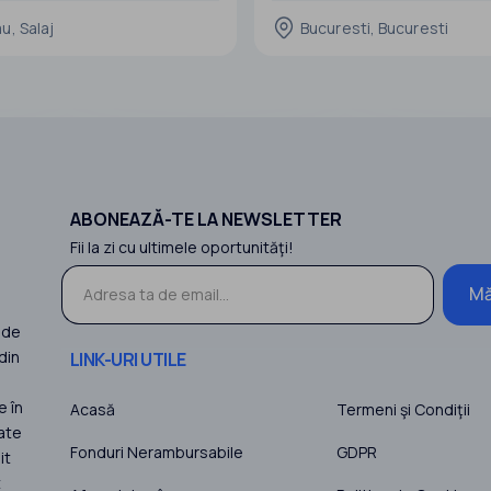
activitate de 2 ani.
u, Salaj
Bucuresti, Bucuresti
Avantaje cheie:
Licență comercială activă și valabi
Istoric financiar demonstrabil de 2
Conformitate fiscală și legală
ABONEAZĂ-TE LA NEWSLETTER
Fii la zi cu ultimele oportunităţi!
Mă
 de
din
LINK-URI UTILE
e în
Acasă
Termeni şi Condiţii
ate
Fonduri Nerambursabile
GDPR
it
t