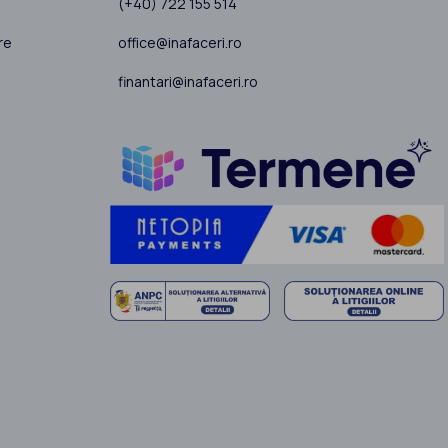
(+40) 722 155 514
office@inafaceri.ro
re
finantari@inafaceri.ro