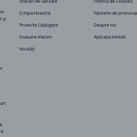
Afaceri de vânzare
Politica de Cookies
ni
Echipa Noastră
Pachete de promova
 și
Proiecte Câștigate
Despre noi
Evaluare Afaceri
Aplicaţia Mobilă
Noutăţi
or
art
la
re