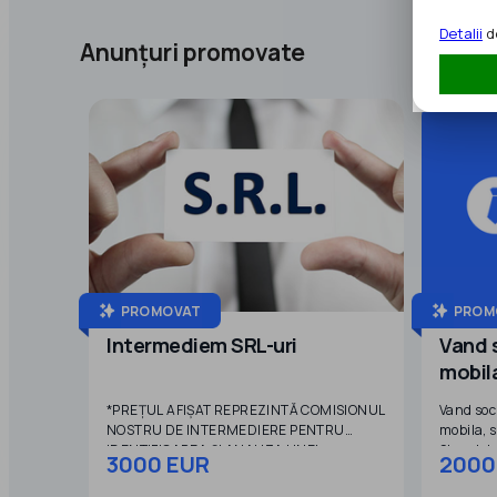
Detalii
de
Anunțuri promovate
PROMOVAT
PROM
Intermediem SRL-uri
Vand 
mobil
*PREȚUL AFIȘAT REPREZINTĂ COMISIONUL
Vand soc
NOSTRU DE INTERMEDIERE PENTRU
mobila, s
IDENTIFICAREA ȘI ANALIZA UNEI
Stocul de
3000 EUR
2000
SOCIETĂȚI DISPONIBILE PENTRU
pretul de
PRELUARE*