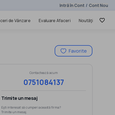
Intră în Cont
Cont Nou
/
favorite_border
ceri de Vânzare
Evaluare Afaceri
Noutăţi
Favorite
Contactează acum
0751084137
Trimite un mesaj
Eşti interesat să cumperi această firma?
Trimite un mesaj.