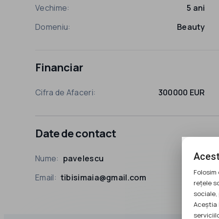
Vechime:
5 ani
Domeniu:
Beauty
Financiar
Cifra de Afaceri:
300000 EUR
Date de contact
Acest
Nume:
pavelescu
Folosim 
Email:
tibisimaia@gmail.com
rețele s
sociale, 
Aceștia 
serviciilo