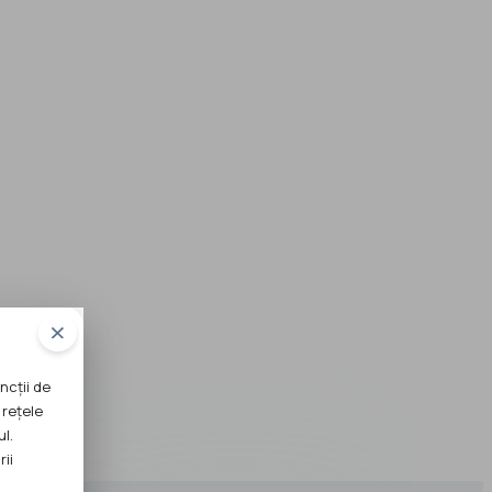
ncții de
 rețele
ul.
rii