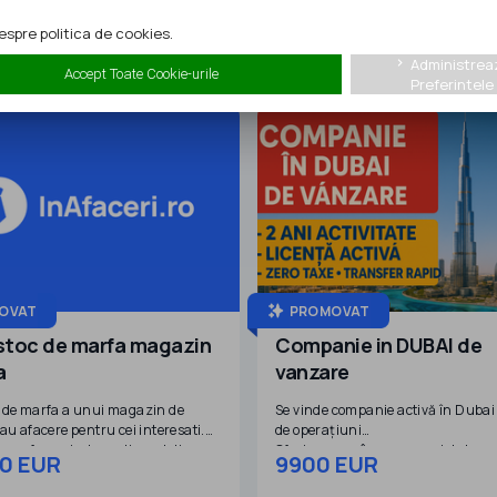
spre politica de cookies.
Administrea
keyboard_arrow_right
Accept Toate Cookie-urile
Preferintele
OVAT
PROMOVAT
stoc de marfa magazin
Companie in DUBAI de
a
vanzare
 de marfa a unui magazin de
Se vinde companie activă în Dubai 
au afacere pentru cei interesati.
de operațiuni
 marfa se vinde cu discont din
Oferim spre vânzare o societate c
0 EUR
9900 EUR
 achizitie.
complet funcțională, înregistrată 
Emiratele Arabe Unite, cu istoric c