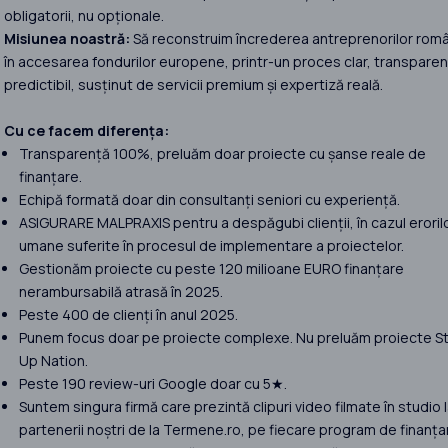
obligatorii, nu opționale.
Misiunea noastră:
Să reconstruim încrederea antreprenorilor româ
în accesarea fondurilor europene, printr-un proces clar, transparent
predictibil, susținut de servicii premium și expertiză reală.
Cu ce facem diferența:
Transparență 100%, preluăm doar proiecte cu șanse reale de
finanțare.
Echipă formată doar din consultanți seniori cu experiență.
ASIGURARE MALPRAXIS pentru a despăgubi clienții, în cazul eroril
umane suferite în procesul de implementare a proiectelor.
Gestionăm proiecte cu peste 120 milioane EURO finanțare
nerambursabilă atrasă în 2025.
Peste 400 de clienți în anul 2025.
Punem focus doar pe proiecte complexe. Nu preluăm proiecte St
Up Nation.
Peste 190 review-uri Google doar cu 5★.
Suntem singura firmă care prezintă clipuri video filmate în studio 
partenerii noștri de la Termene.ro, pe fiecare program de finanța