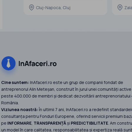
Cluj-Napoca, Cluj
Zala
Identificăm, analizăm și negociem pentru
dumneavoastră firme disponibile pentru
vânzare, în funcție de criteriile și
obiectivele pe care le aveți.
Prin intermediul rețelei noastre de
parteneri și al
Cine suntem:
InAfaceri.ro este un grup de companii fondat de
antreprenorul Alin Meteșan, construit în jurul unei comunități active
peste 400.000 de membri și dedicat dezvoltării antreprenoriatului 
România.
Viziunea noastră:
În ultimii 7 ani, InAfaceri.ro a redefinit standardel
consultanța pentru Fonduri Europene, oferind servicii premium baz
pe
INFORMARE
,
TRANSPARENȚĂ
și
PREDICTIBILITATE
. Am constru
un model în care calitatea, responsabilitatea și expertiza reală sun