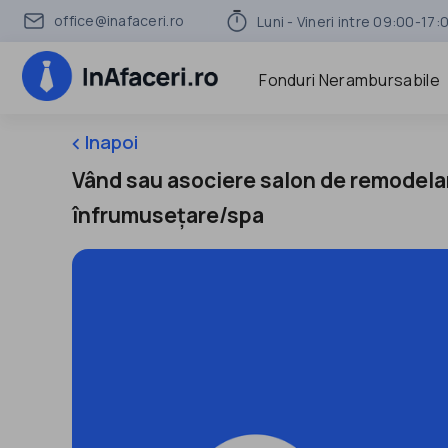
office@inafaceri.ro
Luni - Vineri intre 09:00-17:
Fonduri Nerambursabile
Inapoi
keyboard_arrow_left
Vând sau asociere salon de remodela
înfrumusețare/spa