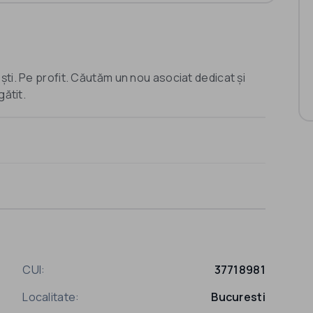
ti. Pe profit. Căutăm un nou asociat dedicat și
gătit.
CUI:
37718981
Localitate:
Bucuresti