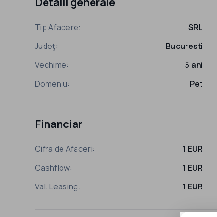
Detalii generale
Tip Afacere:
SRL
Judeţ:
Bucuresti
Vechime:
5 ani
Domeniu:
Pet
Financiar
Cifra de Afaceri:
1 EUR
Cashflow:
1 EUR
Val. Leasing:
1 EUR