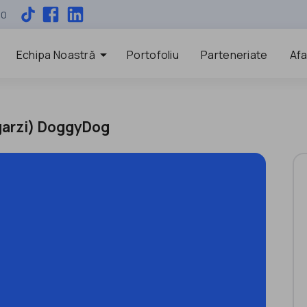
00
arrow_drop_down
Echipa Noastră
Portofoliu
Parteneriate
Afa
Zgarzi) DoggyDog