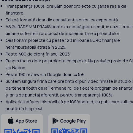
Transparență 100%, preluăm doar proiecte cu șanse reale de
finanțare.
Echipă formată doar din consultanți seniori cu experiență.
ASIGURARE MALPRAXIS pentru a despăgubi clienții, în cazul eroril
umane suferite în procesul de implementare a proiectelor.
Gestionăm proiecte cu peste 120 milioane EURO finanțare
nerambursabilă atrasă în 2025.
Peste 400 de clienți în anul 2025.
Punem focus doar pe proiecte complexe. Nu preluăm proiecte St
Up Nation.
Peste 190 review-uri Google doar cu 5★.
Suntem singura firmă care prezintă clipuri video filmate în studio 
partenerii noștri de la Termene.ro, pe fiecare program de finanța
și grila de punctaj aferentă, pentru transparență 100%.
Aplicația InAfaceri disponibilă pe IOS/Android, cu publicarea ultim
noutăți în timp real.