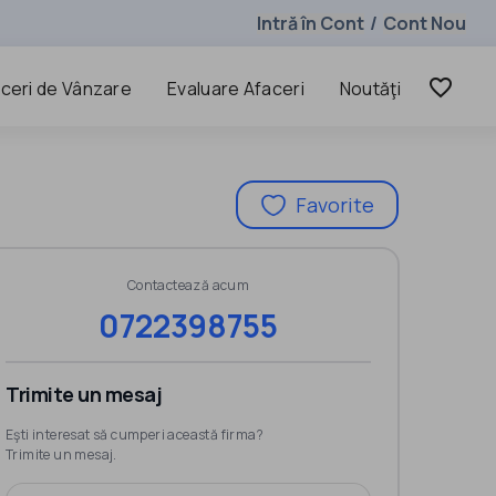
Intră în Cont
Cont Nou
/
favorite_border
ceri de Vânzare
Evaluare Afaceri
Noutăţi
Favorite
Contactează acum
0722398755
Trimite un mesaj
Eşti interesat să cumperi această firma?
Trimite un mesaj.