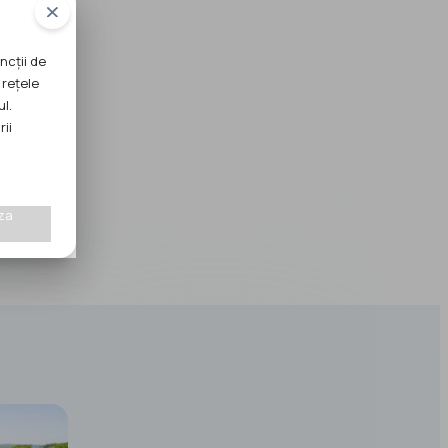
ncții de
 rețele
ul.
rii
za