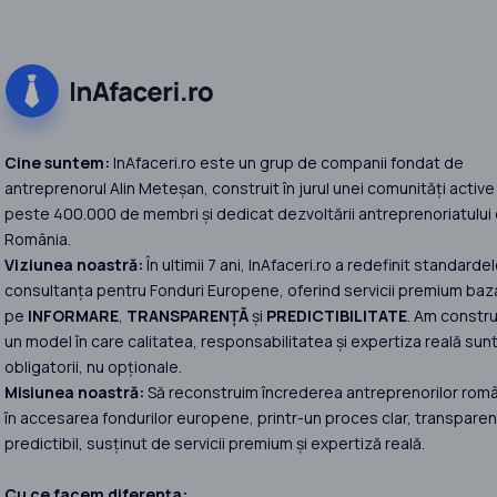
Cine suntem:
InAfaceri.ro este un grup de companii fondat de
antreprenorul Alin Meteșan, construit în jurul unei comunități active
peste 400.000 de membri și dedicat dezvoltării antreprenoriatului 
România.
Viziunea noastră:
În ultimii 7 ani, InAfaceri.ro a redefinit standardel
consultanța pentru Fonduri Europene, oferind servicii premium baz
pe
INFORMARE
,
TRANSPARENȚĂ
și
PREDICTIBILITATE
. Am constru
un model în care calitatea, responsabilitatea și expertiza reală sun
obligatorii, nu opționale.
Misiunea noastră:
Să reconstruim încrederea antreprenorilor româ
în accesarea fondurilor europene, printr-un proces clar, transparent
predictibil, susținut de servicii premium și expertiză reală.
Cu ce facem diferența: