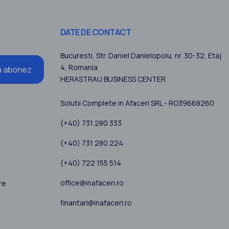
DATE DE CONTACT
Bucuresti
, Str. Daniel Danielopolu, nr. 30-32, Etaj
4,
Romania
 abonez
HERASTRAU BUSINESS CENTER
Solutii Complete in Afaceri SRL - RO39668260
(+40) 731 280 333
(+40) 731 280 224
(+40) 722 155 514
office@inafaceri.ro
re
finantari@inafaceri.ro