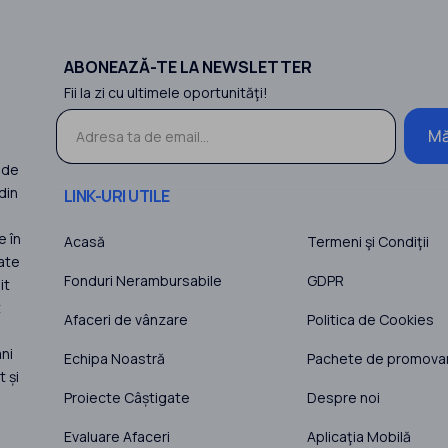
ABONEAZĂ-TE LA NEWSLETTER
Fii la zi cu ultimele oportunităţi!
Mă
 de
din
LINK-URI UTILE
e în
Acasă
Termeni şi Condiţii
ate
Fonduri Nerambursabile
GDPR
it
t
Afaceri de vânzare
Politica de Cookies
ni
Echipa Noastră
Pachete de promova
 și
Proiecte Câștigate
Despre noi
Evaluare Afaceri
Aplicaţia Mobilă