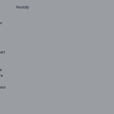
Noutăţi
or
art
la
re
elor