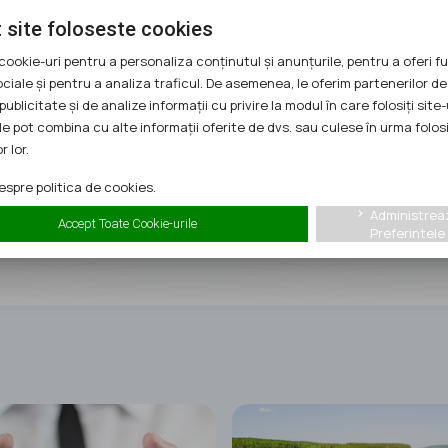
 site foloseste cookies
cookie-uri pentru a personaliza conținutul și anunțurile, pentru a oferi fu
ociale și pentru a analiza traficul. De asemenea, le oferim partenerilor de
publicitate și de analize informații cu privire la modul în care folosiți site-
le pot combina cu alte informații oferite de dvs. sau culese în urma folosi
r lor.
spre politica de cookies.
Telefon:
0722398755
Administrea
keyboard_arrow_right
Accept Toate Cookie-urile
Preferintele