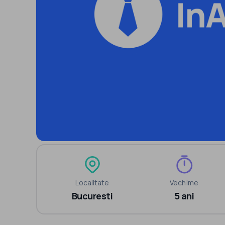
Localitate
Vechime
Bucuresti
5 ani