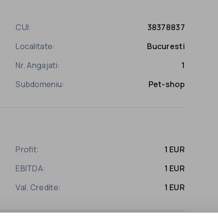
CUI:
38378837
Localitate:
Bucuresti
Nr. Angajati:
1
Subdomeniu:
Pet-shop
Profit:
1 EUR
EBITDA:
1 EUR
Val. Credite:
1 EUR