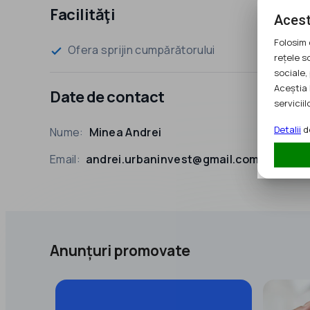
Facilităţi
Acest
Folosim 
Ofera sprijin cumpărătorului
check
rețele s
sociale, 
Aceștia 
Date de contact
serviciilo
Detalii
de
Nume:
Minea Andrei
Email:
andrei.urbaninvest@gmail.com
Anunțuri promovate