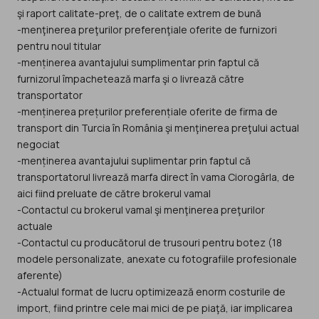
şi raport calitate-preţ, de o calitate extrem de bună
-menţinerea preţurilor preferenţiale oferite de furnizori
pentru noul titular
-menținerea avantajului sumplimentar prin faptul că
furnizorul împachetează marfa şi o livrează către
transportator
-menținerea prețurilor preferențiale oferite de firma de
transport din Turcia în România şi menţinerea preţului actual
negociat
-menținerea avantajului suplimentar prin faptul că
transportatorul livrează marfa direct în vama Ciorogârla, de
aici fiind preluate de către brokerul vamal
-Contactul cu brokerul vamal şi menţinerea preţurilor
actuale
-Contactul cu producătorul de trusouri pentru botez (18
modele personalizate, anexate cu fotografiile profesionale
aferente)
-Actualul format de lucru optimizează enorm costurile de
import, fiind printre cele mai mici de pe piaţă, iar implicarea