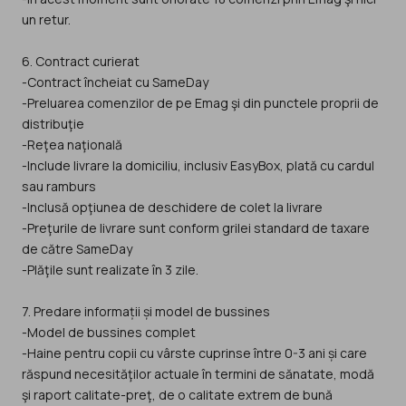
un retur.
6. Contract curierat
-Contract încheiat cu SameDay
-Preluarea comenzilor de pe Emag şi din punctele proprii de
distribuţie
-Reţea naţională
-Include livrare la domiciliu, inclusiv EasyBox, plată cu cardul
sau ramburs
-Inclusă opţiunea de deschidere de colet la livrare
-Preţurile de livrare sunt conform grilei standard de taxare
de către SameDay
-Plăţile sunt realizate în 3 zile.
7. Predare informații și model de bussines
-Model de bussines complet
-Haine pentru copii cu vârste cuprinse între 0-3 ani și care
răspund necesităţilor actuale în termini de sănatate, modă
şi raport calitate-preţ, de o calitate extrem de bună