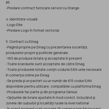
85
-Predare contract furnizare servicii cu Orange
4. Identitate vizuală
-Logo Ellie
-Predare Logo în format vectorial
5. Contract cu Emag
-Pagină proprie pe Emag cu prezentarea societăţii,
produselor proprii şi politicile generale.
-163 de produse listate şi acceptate în prezent
-Toate brandurile sunt acceptate de către Emag
-Toate produsele listate conţin codurie EAN-urile necesare
în comerţul online pe Emag
-Se preda şi un pachet cu un număr de 615 coduri EAN
disponibile pentru utilizare, compatibile cu platforma Emag
-Produsele fac parte şi din programul Genius
-Opţiunile de livrare ajustate în mod corect, incluzând şi
zonele din suburbii şi localităţi rurale la nivel national
-În acest moment sunt onorate 18 comenzi prin Emag şi nici