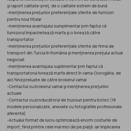
şi raport calitate-preţ, de o calitate extrem de bună
-menţinerea preţurilor preferenţiale oferite de furnizori
pentru noul titular
-menținerea avantajului sumplimentar prin faptul că
furnizorul împachetează marfa şi o livrează către
transportator
-menținerea prețurilor preferențiale oferite de firma de
transport din Turcia în România şi menţinerea preţului actual
negociat
-menținerea avantajului suplimentar prin faptul că
transportatorul livrează marfa direct în vama Ciorogârla, de
aici fiind preluate de către brokerul vamal
-Contactul cu brokerul vamal şi menţinerea preţurilor
actuale
-Contactul cu producătorul de trusouri pentru botez (18
modele personalizate, anexate cu fotografiile profesionale
aferente)
-Actualul format de lucru optimizează enorm costurile de
import, fiind printre cele mai mici de pe piaţă, iar implicarea