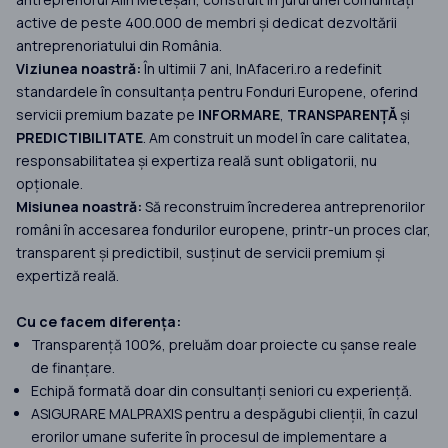
active de peste 400.000 de membri și dedicat dezvoltării
antreprenoriatului din România.
Viziunea noastră:
În ultimii 7 ani, InAfaceri.ro a redefinit
standardele în consultanța pentru Fonduri Europene, oferind
servicii premium bazate pe
INFORMARE
,
TRANSPARENȚĂ
și
PREDICTIBILITATE
. Am construit un model în care calitatea,
responsabilitatea și expertiza reală sunt obligatorii, nu
opționale.
Misiunea noastră:
Să reconstruim încrederea antreprenorilor
români în accesarea fondurilor europene, printr-un proces clar,
transparent și predictibil, susținut de servicii premium și
expertiză reală.
Cu ce facem diferența:
Transparență 100%, preluăm doar proiecte cu șanse reale
de finanțare.
Echipă formată doar din consultanți seniori cu experiență.
ASIGURARE MALPRAXIS pentru a despăgubi clienții, în cazul
erorilor umane suferite în procesul de implementare a