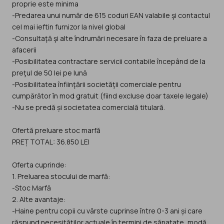
proprie este minima
-Predarea unui număr de 615 coduri EAN valabile şi contactul
cel mai ieftin furnizor la nivel global
-Consultaţă şi alte îndrumări necesare în faza de preluare a
afacerii
-Posibilitatea contractare servicii contabile începând de la
preţul de 50 lei pe lună
-Posibilitatea înfiinţării societăţii comerciale pentru
cumpărător în mod gratuit (fiind excluse doar taxele legale)
-Nu se predă și societatea comercială titulară.
Ofertă preluare stoc marfă
PREȚ TOTAL: 36.850 LEI
Oferta cuprinde:
1. Preluarea stocului de marfă:
-Stoc Marfă
2. Alte avantaje:
-Haine pentru copii cu vârste cuprinse între 0-3 ani și care
răspund necesităţilor actuale în termini de sănatate, modă