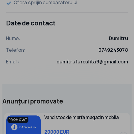
Ofera sprijin cumpărătorului
check
Date de contact
Nume:
Dumitru
Telefon:
0749243078
Email:
dumitrufurculita9@gmail.com
Anunțuri promovate
Vand stoc de marfa magazin mobila
PROMOVAT
20000 EUR