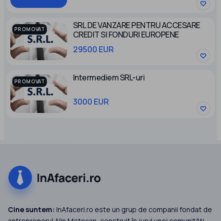
SRL DE VANZARE PENTRU ACCESARE
PROMOVAT
CREDIT SI FONDURI EUROPENE
29500 EUR
Intermediem SRL-uri
PROMOVAT
3000 EUR
Cine suntem:
InAfaceri.ro este un grup de companii fondat de
antreprenorul Alin Meteșan, construit în jurul unei comunități