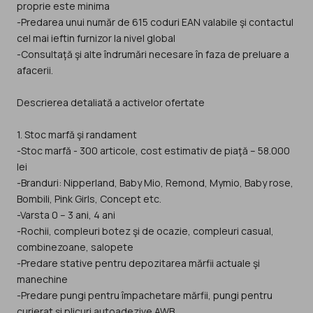
proprie este minima
-Predarea unui număr de 615 coduri EAN valabile şi contactul
cel mai ieftin furnizor la nivel global
-Consultaţă şi alte îndrumări necesare în faza de preluare a
afacerii.
Descrierea detaliată a activelor ofertate
1. Stoc marfă şi randament
-Stoc marfă - 300 articole, cost estimativ de piaţă – 58.000
lei
-Branduri: Nipperland, Baby Mio, Remond, Mymio, Baby rose,
Bombili, Pink Girls, Concept etc.
-Varsta 0 – 3 ani, 4 ani
-Rochii, compleuri botez şi de ocazie, compleuri casual,
combinezoane, salopete
-Predare stative pentru depozitarea mărfii actuale şi
manechine
-Predare pungi pentru împachetare mărfii, pungi pentru
curierat şi plicuri autoadezive AWB.