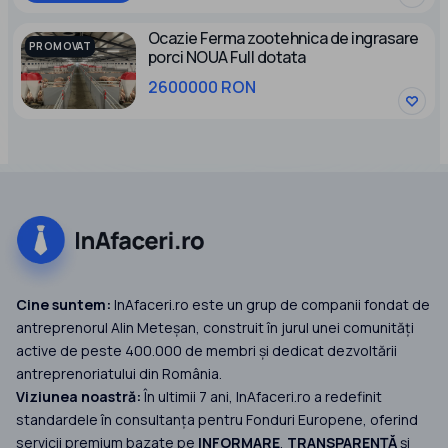
Ocazie Ferma zootehnica de ingrasare
PROMOVAT
porci NOUA Full dotata
2600000 RON
Cine suntem:
InAfaceri.ro este un grup de companii fondat de
antreprenorul Alin Meteșan, construit în jurul unei comunități
active de peste 400.000 de membri și dedicat dezvoltării
antreprenoriatului din România.
Viziunea noastră:
În ultimii 7 ani, InAfaceri.ro a redefinit
standardele în consultanța pentru Fonduri Europene, oferind
servicii premium bazate pe
INFORMARE
,
TRANSPARENȚĂ
și