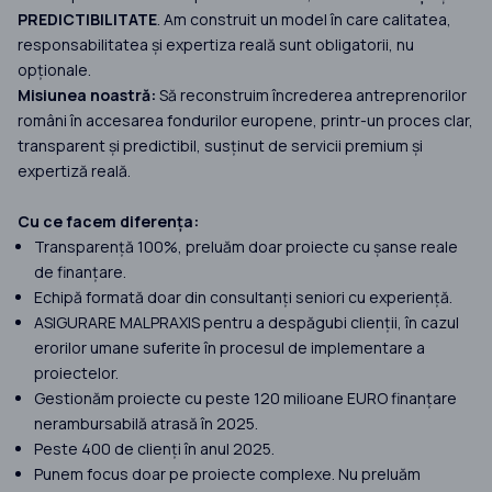
PREDICTIBILITATE
. Am construit un model în care calitatea,
responsabilitatea și expertiza reală sunt obligatorii, nu
opționale.
Misiunea noastră:
Să reconstruim încrederea antreprenorilor
români în accesarea fondurilor europene, printr-un proces clar,
transparent și predictibil, susținut de servicii premium și
expertiză reală.
Cu ce facem diferența:
Transparență 100%, preluăm doar proiecte cu șanse reale
de finanțare.
Echipă formată doar din consultanți seniori cu experiență.
ASIGURARE MALPRAXIS pentru a despăgubi clienții, în cazul
erorilor umane suferite în procesul de implementare a
proiectelor.
Gestionăm proiecte cu peste 120 milioane EURO finanțare
nerambursabilă atrasă în 2025.
Peste 400 de clienți în anul 2025.
Punem focus doar pe proiecte complexe. Nu preluăm