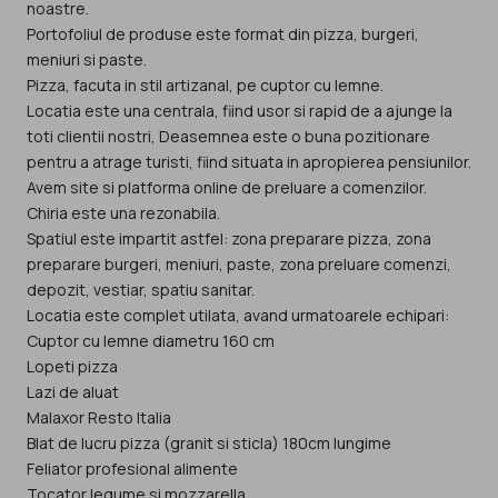
noastre.
Portofoliul de produse este format din pizza, burgeri,
meniuri si paste.
Pizza, facuta in stil artizanal, pe cuptor cu lemne.
Locatia este una centrala, fiind usor si rapid de a ajunge la
toti clientii nostri, Deasemnea este o buna pozitionare
pentru a atrage turisti, fiind situata in apropierea pensiunilor.
Avem site si platforma online de preluare a comenzilor.
Chiria este una rezonabila.
Spatiul este impartit astfel: zona preparare pizza, zona
preparare burgeri, meniuri, paste, zona preluare comenzi,
depozit, vestiar, spatiu sanitar.
Locatia este complet utilata, avand urmatoarele echipari:
Cuptor cu lemne diametru 160 cm
Lopeti pizza
Lazi de aluat
Malaxor Resto Italia
Blat de lucru pizza (granit si sticla) 180cm lungime
Feliator profesional alimente
Tocator legume si mozzarella