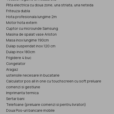
Plita electrica cu doua zone, una striata, una neteda
Friteuza dubla
Hota profesionala lungime 2m
Motor hota extern
Cuptor cu microunde Samsung
Masina de spalat vase Ariston
Masa inox lungime 190cm
Dulap suspendat inox 120 cm
Dulap inox 180cm
Frigidere 4 buc
Congelator
Aragaz
ustensile necesare in bucatarie
Calculator pos all in one cu touchscreen cu soft preluare
comenzi si gestiune
Imprimanta termica
Sertar bani
Telefoane (preluare comenzi si pentru livratori)
Doua Pos-uri bancare mobile