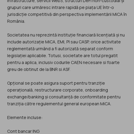
infrastructure, servicii Web3, structuri DeFi non-custodial și
grupuri care urmăresc intrare rapidă pe piața UE într-o
jurisdicție competitivă din perspectiva implementării MiCA în
România.
Societatea nu reprezintă instituție financiară licențiată și nu
include autorizație MiCA, EMI, PI sau CASP, orice activitate
reglementată urmând a fi autorizată separat conform
legislației aplicabile. Totusi, societate are totul pregatit
pentru a aplica, inclusiv codurile CAEN necesare si foarte
greu de obtinut de la BNR si ASF.
Opțional se poate asigura suport pentru tranziție
operațională, restructurare corporate, onboarding
exchange/banking și consultanță de conformitate pentru
tranziția către regulementul general european MiCA.
Elemente incluse:
Cont bancar ING