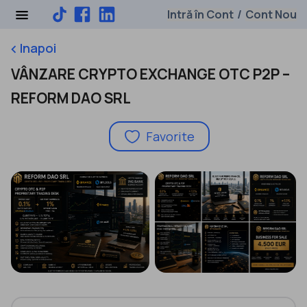
Intră în Cont
Cont Nou
/
Inapoi
keyboard_arrow_left
VÂNZARE CRYPTO EXCHANGE OTC P2P –
REFORM DAO SRL
Favorite