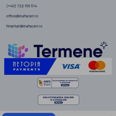
(+40) 722 155 514
office@inafaceri.ro
finantari@inafaceri.ro