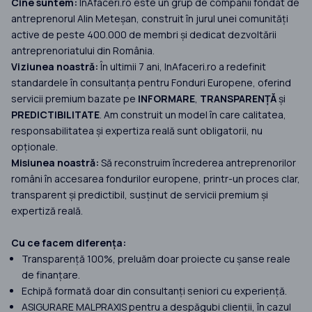
Cine suntem:
InAfaceri.ro este un grup de companii fondat de
antreprenorul Alin Meteșan, construit în jurul unei comunități
active de peste 400.000 de membri și dedicat dezvoltării
antreprenoriatului din România.
Viziunea noastră:
În ultimii 7 ani, InAfaceri.ro a redefinit
standardele în consultanța pentru Fonduri Europene, oferind
servicii premium bazate pe
INFORMARE
,
TRANSPARENȚĂ
și
PREDICTIBILITATE
. Am construit un model în care calitatea,
responsabilitatea și expertiza reală sunt obligatorii, nu
opționale.
Misiunea noastră:
Să reconstruim încrederea antreprenorilor
români în accesarea fondurilor europene, printr-un proces clar,
transparent și predictibil, susținut de servicii premium și
expertiză reală.
Cu ce facem diferența:
Transparență 100%, preluăm doar proiecte cu șanse reale
de finanțare.
Echipă formată doar din consultanți seniori cu experiență.
ASIGURARE MALPRAXIS pentru a despăgubi clienții, în cazul