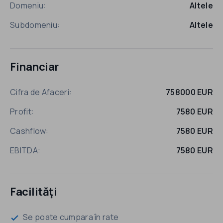
Domeniu:
Altele
Subdomeniu:
Altele
Financiar
Cifra de Afaceri:
758000 EUR
Profit:
7580 EUR
Cashflow:
7580 EUR
EBITDA:
7580 EUR
Facilităţi
Se poate cumpara în rate
check