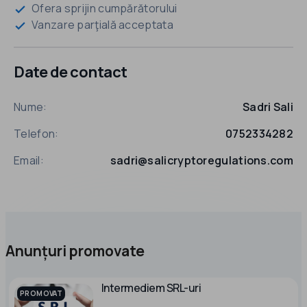
Ofera sprijin cumpărătorului
check
Vanzare parţială acceptata
check
Date de contact
Nume:
Sadri Sali
Telefon:
0752334282
Email:
sadri@salicryptoregulations.com
Anunțuri promovate
Intermediem SRL-uri
PROMOVAT