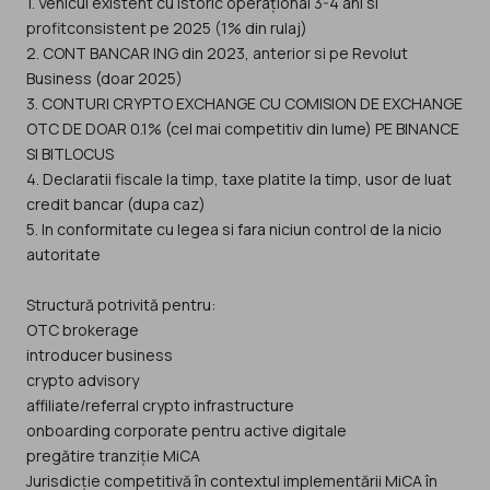
1. Vehicul existent cu istoric operațional 3-4 ani si
profitconsistent pe 2025 (1% din rulaj)
2. CONT BANCAR ING din 2023, anterior si pe Revolut
Business (doar 2025)
3. CONTURI CRYPTO EXCHANGE CU COMISION DE EXCHANGE
OTC DE DOAR 0.1% (cel mai competitiv din lume) PE BINANCE
SI BITLOCUS
4. Declaratii fiscale la timp, taxe platite la timp, usor de luat
credit bancar (dupa caz)
5. In conformitate cu legea si fara niciun control de la nicio
autoritate
Structură potrivită pentru:
OTC brokerage
introducer business
crypto advisory
affiliate/referral crypto infrastructure
onboarding corporate pentru active digitale
pregătire tranziție MiCA
Jurisdicție competitivă în contextul implementării MiCA în