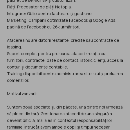
pachet de servicii VIP și customizări.
Plăți: Procesator de plăți Netopia.
Integrare: Oblio pentru facturare și gestiune.
Marketing: Campanii optimizate Facebook și Google Ads,
pagină de Facebook cu 26k urmăritori.
Afacerea nu are datorii restante, credite sau contracte de
leasing.
Suport complet pentru preluarea afacerii: relația cu
furnizorii, contracte, date de contact, istoric clienți, acces la
conturi și documente contabile.
Training disponibil pentru administrarea site-ului și preluarea
comenzilor.
Motivul vanzarii:
Suntem două asociate și, din păcate, una dintre noi urmează
să plece din țară. Gestionarea afacerii de una singură a
devenit dificilă, mai ales în contextul responsabilităților
familiale. Întrucât avem ambele copii și timpul necesar