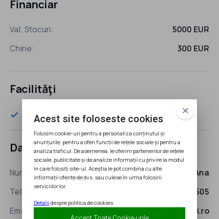
Financiar
Val. Stocuri:
5000 EUR
Chirie:
300 EUR
Facilităţi
Ofera sprijin cumpărătorului
check
Acest site foloseste cookies
Folosim cookie-uri pentru a personaliza conținutul și
anunțurile, pentru a oferi funcții de rețele sociale și pentru a
Date de contact
analiza traficul. De asemenea, le oferim partenerilor de rețele
sociale, publicitate și de analize informații cu privire la modul
în care folosiți site-ul. Aceștia le pot combina cu alte
Nume:
Ana
informații oferite de dvs. sau culese în urma folosirii
serviciilor lor.
Telefon:
+40 755 115 505
Detalii
despre politica de cookies.
Email:
hello@pici.ro
Accept Toate Cookie-urile