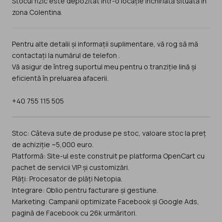
Stocul fizic este depozitat într-o locație închiriată situată în
zona Colentina.
Pentru alte detalii și informații suplimentare, vă rog să mă
contactați la numărul de telefon .
Vă asigur de întreg suportul meu pentru o tranziție lină și
eficientă în preluarea afacerii.
+40 755 115 505
Stoc: Câteva sute de produse pe stoc, valoare stoc la preț
de achiziție ~5,000 euro.
Platformă: Site-ul este construit pe platforma OpenCart cu
pachet de servicii VIP și customizări.
Plăți: Procesator de plăți Netopia.
Integrare: Oblio pentru facturare și gestiune.
Marketing: Campanii optimizate Facebook și Google Ads,
pagină de Facebook cu 26k urmăritori.