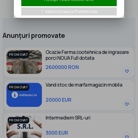
Administreaza Preferintele
keyboard_arrow_right
Anunțuri promovate
Ocazie Ferma zootehnica de ingrasare
PROMOVAT
porci NOUA Full dotata
2600000 RON
Vand stoc de marfa magazin mobila
PROMOVAT
20000 EUR
Intermediem SRL-uri
PROMOVAT
3000 EUR