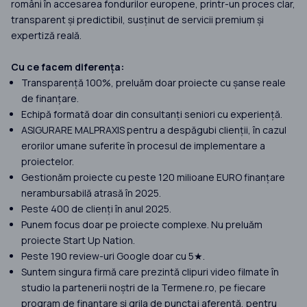
români în accesarea fondurilor europene, printr-un proces clar,
transparent și predictibil, susținut de servicii premium și
expertiză reală.
Cu ce facem diferența:
Transparență 100%, preluăm doar proiecte cu șanse reale
de finanțare.
Echipă formată doar din consultanți seniori cu experiență.
ASIGURARE MALPRAXIS pentru a despăgubi clienții, în cazul
erorilor umane suferite în procesul de implementare a
proiectelor.
Gestionăm proiecte cu peste 120 milioane EURO finanțare
nerambursabilă atrasă în 2025.
Peste 400 de clienți în anul 2025.
Punem focus doar pe proiecte complexe. Nu preluăm
proiecte Start Up Nation.
Peste 190 review-uri Google doar cu 5★.
Suntem singura firmă care prezintă clipuri video filmate în
studio la partenerii noștri de la Termene.ro, pe fiecare
program de finanțare și grila de punctaj aferentă, pentru