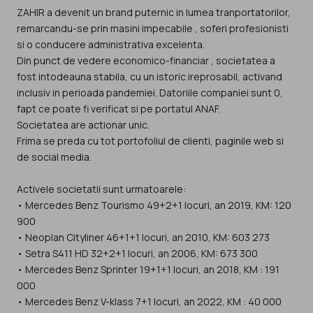
ZAHIR a devenit un brand puternic in lumea tranportatorilor,
remarcandu-se prin masini impecabile , soferi profesionisti
si o conducere administrativa excelenta.
Din punct de vedere economico-financiar , societatea a
fost intodeauna stabila, cu un istoric ireprosabil, activand
inclusiv in perioada pandemiei. Datoriile companiei sunt 0,
fapt ce poate fi verificat si pe portatul ANAF.
Societatea are actionar unic.
Frima se preda cu tot portofoliul de clienti, paginile web si
de social media.
Activele societatii sunt urmatoarele:
• Mercedes Benz Tourismo 49+2+1 locuri, an 2019, KM: 120
900
• Neoplan Cityliner 46+1+1 locuri, an 2010, KM: 603 273
• Setra S411 HD 32+2+1 locuri, an 2006, KM: 673 300
• Mercedes Benz Sprinter 19+1+1 locuri, an 2018, KM : 191
000