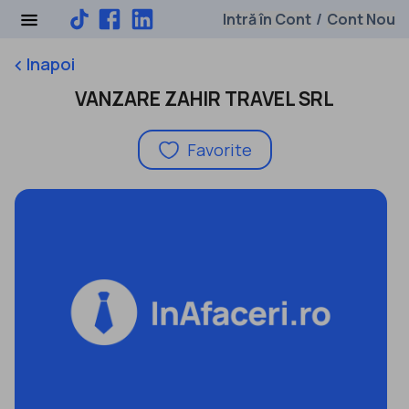
Intră în Cont
Cont Nou
/
Inapoi
keyboard_arrow_left
VANZARE ZAHIR TRAVEL SRL
Favorite