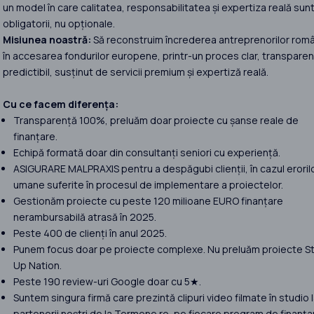
un model în care calitatea, responsabilitatea și expertiza reală sun
obligatorii, nu opționale.
Misiunea noastră:
Să reconstruim încrederea antreprenorilor româ
în accesarea fondurilor europene, printr-un proces clar, transparent
predictibil, susținut de servicii premium și expertiză reală.
Cu ce facem diferența:
Transparență 100%, preluăm doar proiecte cu șanse reale de
finanțare.
Echipă formată doar din consultanți seniori cu experiență.
ASIGURARE MALPRAXIS pentru a despăgubi clienții, în cazul eroril
umane suferite în procesul de implementare a proiectelor.
Gestionăm proiecte cu peste 120 milioane EURO finanțare
nerambursabilă atrasă în 2025.
Peste 400 de clienți în anul 2025.
Punem focus doar pe proiecte complexe. Nu preluăm proiecte St
Up Nation.
Peste 190 review-uri Google doar cu 5★.
Suntem singura firmă care prezintă clipuri video filmate în studio 
partenerii noștri de la Termene.ro, pe fiecare program de finanța