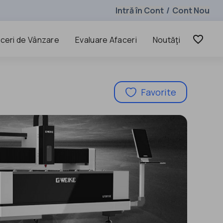
Intră în Cont
Cont Nou
/
favorite_border
ceri de Vânzare
Evaluare Afaceri
Noutăţi
Favorite