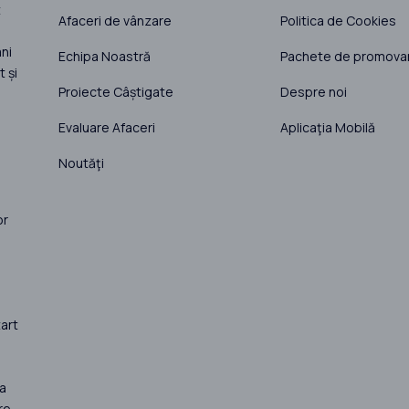
t
Afaceri de vânzare
Politica de Cookies
ni
Echipa Noastră
Pachete de promova
 și
Proiecte Câștigate
Despre noi
Evaluare Afaceri
Aplicaţia Mobilă
Noutăţi
or
art
la
re