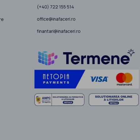
(+40) 722 155 514
office@inafaceri.ro
re
finantari@inafaceri.ro