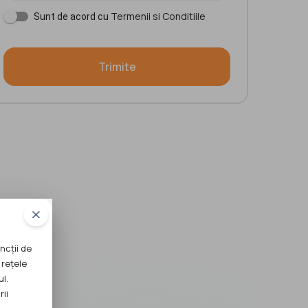
Termenii si Conditiile
Sunt de acord cu
Trimite
ncții de
 rețele
ul.
rii