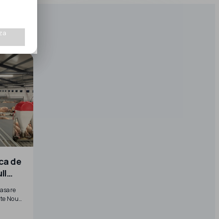
za
ca de
ll
rasare
ste Noua