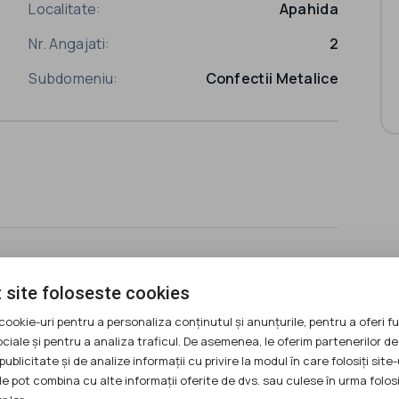
Localitate:
Apahida
Nr. Angajati:
2
Subdomeniu:
Confectii Metalice
 site foloseste cookies
Telefon:
0750814999
cookie-uri pentru a personaliza conținutul și anunțurile, pentru a oferi fu
ociale și pentru a analiza traficul. De asemenea, le oferim partenerilor de
publicitate și de analize informații cu privire la modul în care folosiți site-
le pot combina cu alte informații oferite de dvs. sau culese în urma folosi