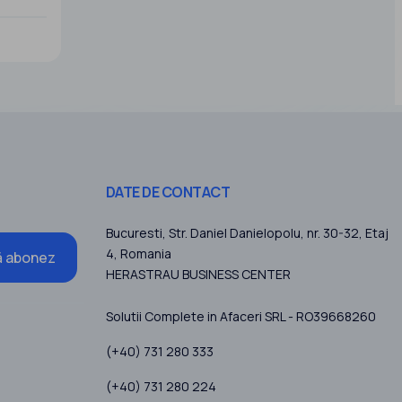
alte
19sapte
I
ea
DATE DE CONTACT
Bucuresti
, Str. Daniel Danielopolu, nr. 30-32, Etaj
4,
Romania
 abonez
HERASTRAU BUSINESS CENTER
Solutii Complete in Afaceri SRL - RO39668260
(+40) 731 280 333
(+40) 731 280 224