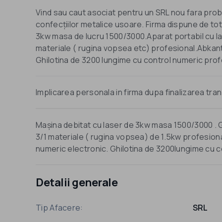
Vind sau caut asociat pentru un SRL nou fara probl
confecțiilor metalice usoare. Firma dispune de to
3kw masa de lucru 1500/3000.Aparat portabil cu la
materiale ( rugina vopsea etc) profesional.Abkant
Ghilotina de 3200 lungime cu control numeric profes
Implicarea personala in firma dupa finalizarea tran
Mașina debitat cu laser de 3kw masa 1500/3000 . G
3/1 materiale ( rugina vopsea) de 1.5kw profesion
numeric electronic. Ghilotina de 3200lungime cu c
Detalii generale
Tip Afacere:
SRL