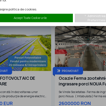
r lor.
spre politica de cookies.
Administrea
keyboard_arrow_right
Accept Toate Cookie-urile
Preferintele
OVAT
PROMOVAT
 FOTOVOLTAIC DE
Ocazie Ferma zootehni
ARE
ingrasare porci NOUA Fu
dotata
a constă în dezvoltarea unor
Se Vinde Societatea- Ferma de ing
i de producţie de energie electrică
porci Noua. ( Intabulata) Ferma e
ică şi stocare a energiei electrice cu
,Autorizata! NEPOPULATA!
0 EUR
2600000 RON
 totală de aproximativ 454 MW