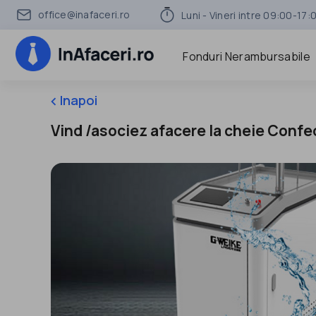
office@inafaceri.ro
Luni - Vineri intre 09:00-17:
Fonduri Nerambursabile
Inapoi
keyboard_arrow_left
Vind /asociez afacere la cheie Confe