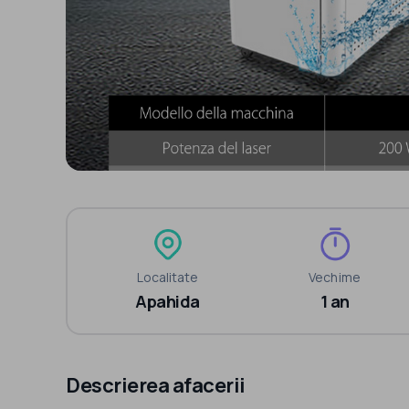
Localitate
Vechime
Apahida
1 an
Descrierea afacerii