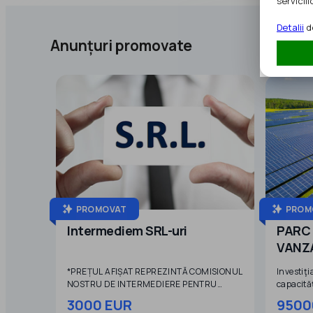
serviciilo
Detalii
de
Anunțuri promovate
PROMOVAT
PROM
Intermediem SRL-uri
PARC
VANZ
*PREȚUL AFIȘAT REPREZINTĂ COMISIONUL
Investiţi
NOSTRU DE INTERMEDIERE PENTRU
capacităţ
IDENTIFICAREA ȘI ANALIZA UNEI
fotovolta
3000 EUR
9500
SOCIETĂȚI DISPONIBILE PENTRU
o putere