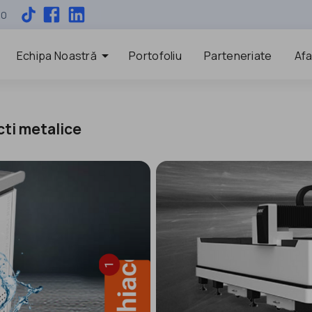
00
arrow_drop_down
Echipa Noastră
Portofoliu
Parteneriate
Afa
cti metalice