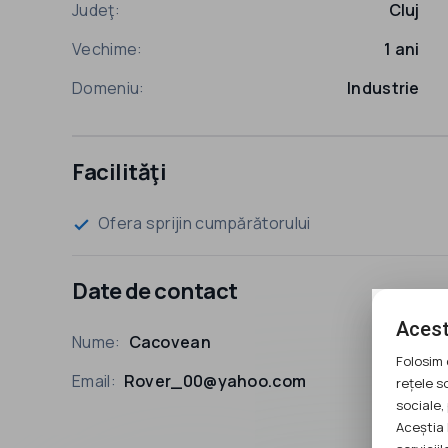
Judeţ:
Cluj
Vechime:
1 ani
Domeniu:
Industrie
Facilităţi
Ofera sprijin cumpărătorului
check
Date de contact
Acest
Nume:
Cacovean
Folosim 
Email:
Rover_00@yahoo.com
rețele s
sociale, 
Aceștia 