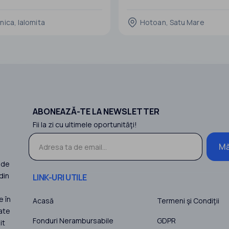
c/40 MW(162,56 MWh) stocare ,
Localizata in HOTOAN SM. Pentru 
Ialomiţa, România.
Informatii sunati: zero754.243.
nica, Ialomita
Hotoan, Satu Mare
ia este compusă din două proiecte:
la electrică fotovoltaică şi
PRETUL de vanzare final al FERME
e de stoca
reprezinta valoarea Societatii / Fermei cu
toate dotarile de mai jos. Finalizar
Lucrarilor Luna 09.2022
Pretul NU
ABONEAZĂ-TE LA NEWSLETTER
Fii la zi cu ultimele oportunităţi!
Mă
 de
din
LINK-URI UTILE
e în
Acasă
Termeni şi Condiţii
ate
Fonduri Nerambursabile
GDPR
it