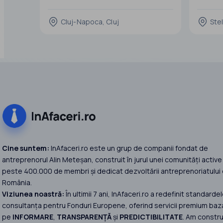
PRELUARE*
fotovoltai
judeţul 
Cluj-Napoca, Cluj
Stel
Identificăm, analizăm și negociem pentru
Investiţ
dumneavoastră firme disponibile pentru
A. Centra
vânzare, în funcție de criteriile și
instalaţi
obiectivele pe care le aveți.
Prin intermediul rețelei noastre de
parteneri și al
Cine suntem:
InAfaceri.ro este un grup de companii fondat de
antreprenorul Alin Meteșan, construit în jurul unei comunități active
peste 400.000 de membri și dedicat dezvoltării antreprenoriatului 
România.
Viziunea noastră:
În ultimii 7 ani, InAfaceri.ro a redefinit standardel
consultanța pentru Fonduri Europene, oferind servicii premium baz
pe
INFORMARE
,
TRANSPARENȚĂ
și
PREDICTIBILITATE
. Am constru