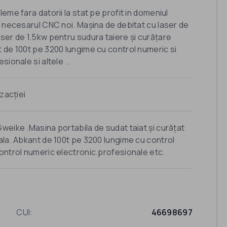
eme fara datorii la stat pe profit in domeniul
t necesarul CNC noi. Mașina de debitat cu laser de
ser de 1.5kw pentru sudura taiere și curățare
 de 100t pe 3200 lungime cu control numeric si
ionale si altele ..
zacției
weike .Masina portabila de sudat taiat și curățat
ala. Abkant de 100t pe 3200 lungime cu control
ontrol numeric electronic.profesionale etc.
CUI:
46698697