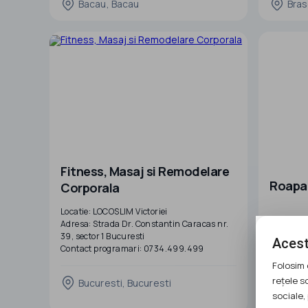
Bacau, Bacau
Bras
Optimizează relațiile cu clienții într-un mod
bucătărie 
profesional, gestionează cu ușurință baza
podele și 
de date, ofertele de preț, facturile, contracte
personali
Fitness, Masaj si Remodelare
Roapa
Corporala
Locatie: LOCOSLIM Victoriei
Adresa: Strada Dr. Constantin Caracas nr.
Bine ai v
39, sector 1 Bucuresti
Noi sunte
Acest
Contact programari: 0734.499.499
apartamen
Servicii oferite: fitness, masaj si remodelare
De atunci
Folosim 
corporala
oferim 18
rețele s
Bucuresti, Bucuresti
Website: www.locoslim.ro
mobilate 
sociale, 
Navo
calitate 