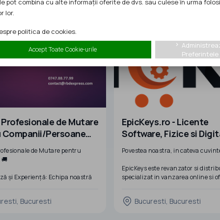
le pot combina cu alte informații oferite de dvs. sau culese în urma folosi
din gama De Lux, Premium Plus s
Standard Plus sunt debitate cu aj
r lor.
laserului si vopsite in ca
spre politica de cookies.
Administrea
keyboard_arrow_right
Accept Toate Cookie-urile
Preferintele
i Profesionale de Mutare
EpicKeys.ro - Licente
u Companii/Persoane
Software, Fizice si Digit
: Facem Tranzitia Ta
Servicii IT
Profesionale de Mutare pentru
Povestea noastra, in cateva cuvint
și Eficientă!
 🚚
EpicKeys este revanzator si distrib
iză și Experiență: Echipa noastră
specializat in vanzarea online si of
tă experiență în domeniul
unei game largi de produse softwa
 și este dedicată asigurării unei
Compania a fost fondata cu misiu
resti, Bucuresti
Bucuresti, Bucuresti
i fără probleme pentru dvs.
face achizitia de produse software
si accesibila tututor clientilor nostr