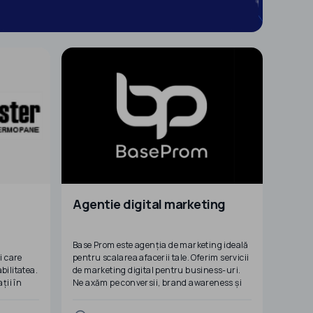
Agentie digital marketing
a
Base Prom este agenția de marketing ideală
i care
pentru scalarea afacerii tale. Oferim servicii
bilitatea.
de marketing digital pentru business-uri.
ții în
Ne axăm pe conversii, brand awareness și
lor
rezultate cuantificabile.🎖️
 europene.