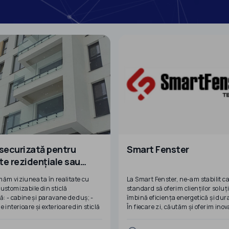
 securizată pentru
Smart Fenster
te rezidențiale sau
nale
ăm viziunea ta în realitate cu
La Smart Fenster, ne-am stabilit c
ustomizabile din sticlă
standard să oferim clienților soluți
ă: - cabine și paravane de duș; -
îmbină eficiența energetică și dura
 interioare și exterioare din sticlă
În fiecare zi, căutăm și oferim inova
u laminată; - uși și
domeniul ferestrelor și al accesorii
entări interioare; - contrablat de
acestora, respectând standardele