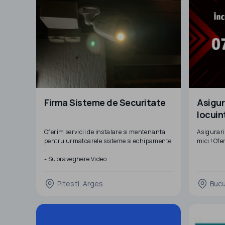
Proiectare sisteme dete
Firma Sisteme de Securitate
Asigur
locuint
Oferim servicii de instalare si mentenanta
Asigurari
pentru urmatoarele sisteme si echipamente
mici ! Ofe
:
- Supraveghere Video
- Alarmare la efractie
- Aparate Aer Conditionat
Pitesti, Arges
Bucu
- Instalatii electrice
- Automatizare porti
- Videointerfonie