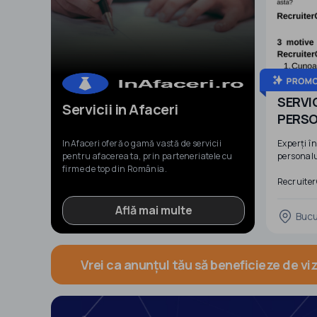
SERVI
Servicii in Afaceri
PERS
Experți în
InAfaceri oferă o gamă vastă de servicii
personal
pentru afacerea ta, prin parteneriatele cu
firme de top din România.
Recruiter
sugerează
din domen
Află mai multe
Bucu
servicii d
Anii de ex
echipei a
Vrei ca anunțul tău să beneficieze de vi
lider cali