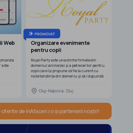
tii Web
Organizare evenimente
pentru copii
recomanda
Royal Party este una dintre firmele din
domeniul animației și a petrecerilor pentru
copii care își propune să fie la curent cu
noile tendințe din domeniu și să răspundă
cerințelor de pe piață. Astfel, firma noastră
stă la dispoziția dumneavoastră cu
Cluj-Napoca, Cluj
următoarele activități: organizarea de
evenimente precum aniversări, petreceri
corporate s
oferite de inAfaceri.ro și partenerii noștri!