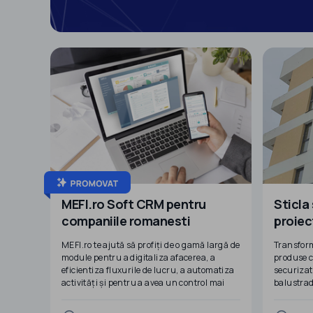
MEFI.ro Soft CRM pentru
Sticla
companiile romanesti
proiec
perso
MEFI.ro te ajută să profiți de o gamă largă de
Transform
module pentru a digitaliza afacerea, a
produse c
eficientiza fluxurile de lucru, a automatiza
securizat
activități și pentru a avea un control mai
balustrade
bun și mai rapid în firmă.
simplă sa
compartim