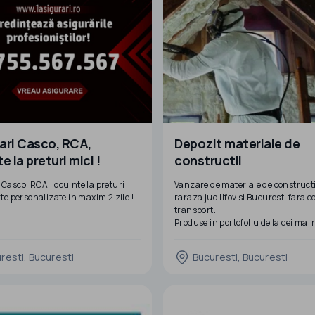
uri, pvc, one way vision etc.
Inscriptionare: gemuri efect sablat
protectie solara, inscriptionare au
Textile: broderie, transfer
ari Casco, RCA,
Depozit materiale de
e la preturi mici !
constructii
 Casco, RCA, locuinte la preturi
Vanzare de materiale de constructi
rte personalizate in maxim 2 zile !
raraza jud Ilfov si Bucuresti fara c
transport.
Produse in portofoliu de la cei mai
producatori:
Baumit
resti, Bucuresti
Bucuresti, Bucuresti
Isover
Knauf
Savana
Bilka Strel
Terasteel