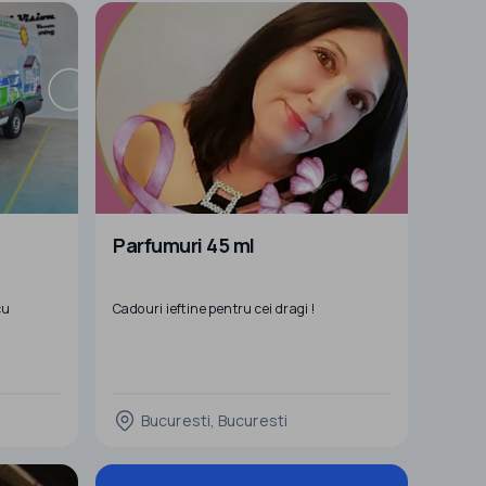
Combinam
ica echipa
Parfumuri 45 ml
cu
Cadouri ieftine pentru cei dragi !
Bucuresti, Bucuresti
ere
iren
e, mash-