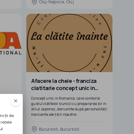
Cluj-Napoca, Cluj
sunt
Serviciile noastre cuprind:
Germania,
1.Facebook+Instagram ADS
2.Social Media Management
3.Creare magazin online
4.Creare website prezentare
5.Goog
Afacere la cheie - franciza
clatitarie concept unic in
Romania
atie de
Concept unic in Romania, care combină
postale si
gustul clătitelor bunicii cu prepararea lor in
stilul Japonez, denumite după personalități
marcante ale țării noastre.
ncții de
 variata
 rețele
Dacă îți dorești să devii antreprenor sau ești
ul.
Bucuresti, Bucuresti
e ca sunt
antreprenor și vrei să faci parte dintr-o