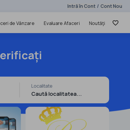
Intră în Cont
Cont Nou
/
favorite_border
ceri de Vânzare
Evaluare Afaceri
Noutăţi
erificați
Localitate