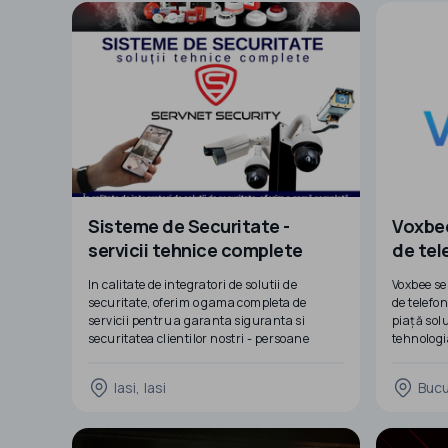
🔹 Planif
Tot ce ai nevoie pentru a reuși online! Practic
fiecărui p
ai totul la indemana intr-un singur loc si
specifice
asistenta din partea noas
Sisteme de Securitate -
Voxbee
servicii tehnice complete
de tel
In calitate de integratori de solutii de
Voxbee se
securitate, oferim o gama completa de
de telefo
servicii pentru a garanta siguranta si
piață sol
securitatea clientilor nostri - persoane
tehnologi
fizice, companii private si instituii publice.
Voxbee ofe
inclusiv c
Iasi, Iasi
Bucu
▫️Consultanta de securitate
destinat 
▫️Evaluare de risc la securitatea fizica
îmbunătăț
▫️Proiectare sisteme de securitate
intern
▫️