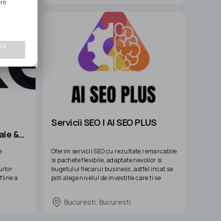
rii
au
afacere în creștere, atunci ești în locul
utorul
potrivit. Suntem în căutare de parteneri
motivați
za
Servicii SEO | AI SEO PLUS
ale &
e
Oferim servicii SEO cu rezultate remarcabile
si pachete flexibile, adaptate nevoilor si
uitor
bugetului fiecarui business, astfel incat sa
fline a
poti alege nivelul de investitie care ti se
re.
potriveste. Utilizam proceduri avansate
nea de a
pentru a identifica oportunitati si a crea
Bucuresti, Bucuresti
, usoara
strategii SEO personalizate care
i.
functioneaza perfect pentru nista ta.