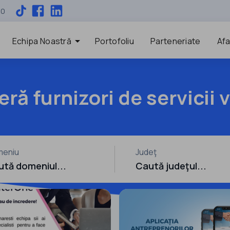
00
arrow_drop_down
Echipa Noastră
Portofoliu
Parteneriate
Afa
ă furnizori de servicii v
eniu
Judeţ