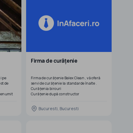
,
to
Firma de curățenie
i pe
Firma de curățenie Balex Clean , vă oferă
ost de
servi de curățenie la standarde înalte .
Curățenia birouri
 renumit
Curățenie după constructor
Curățenie la domiciliu
Curățenie scări bloc
Bucuresti, Bucuresti
Firma noastră vă poate oferi curățenie și
prospetime .